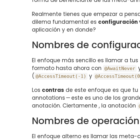
forma de beneficiarte de las meta-ann
Realmente tienes que empezar a pensar
dilema fundamental es
configuración 
aplicación y en donde?
Nombres de configura
El enfoque más sencillo es llamar a t
formato hasta ahora con
@AwaitNever
(
y
@AccessTimeout(-1)
@AccessTimeout(0
Los
contras
de este enfoque es que tu 
annotations — este es uno de los grand
anotación. Ciertamente , la anotación
Nombres de operació
El enfoque alterno es llamar las meta