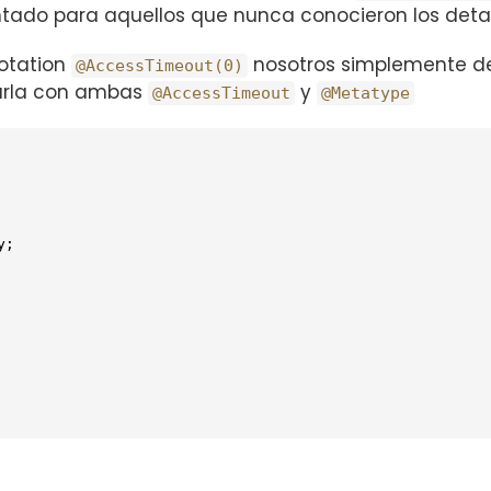
ado para aquellos que nunca conocieron los detal
otation
nosotros simplemente d
@AccessTimeout(0)
tarla con ambas
y
@AccessTimeout
@Metatype