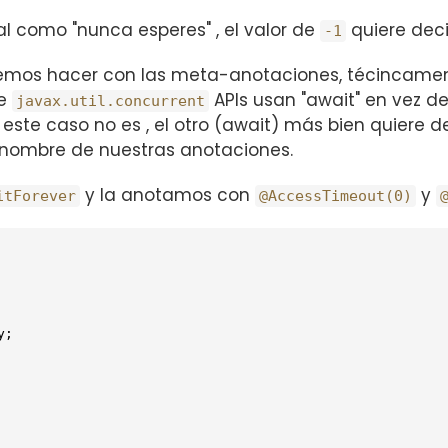
al como "nunca esperes" , el valor de
quiere deci
-1
emos hacer con las meta-anotaciones, técincamente
de
APIs usan "await" en vez de
javax.util.concurrent
te caso no es , el otro (await) más bien quiere de
l nombre de nuestras anotaciones.
y la anotamos con
y
itForever
@AccessTimeout(0)