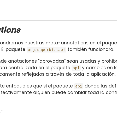
tions
, pondremos nuestras meta-annotations en el paqu
. El paquete
también funcionará.
org.superbiz.api
nde anotaciones "aprovadas" sean usadas y prohib
tará centralizada en el paquete
y cambios en lo
api
amente reflejados a través de toda la aplicación.
ste enfoque es que si el paquete
donde las def
api
efectivamente alguien puede cambiar toda la conf
t"