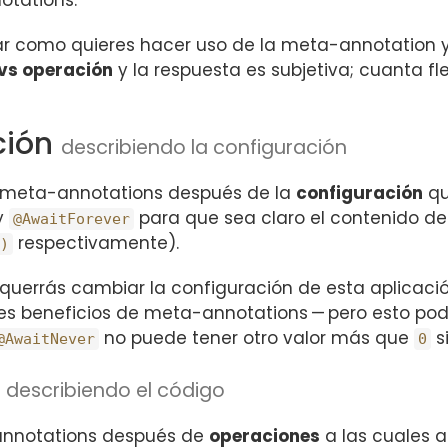
otations.
 como quieres hacer uso de la meta-annotation y 
vs operación
y la respuesta es subjetiva; cuanta fle
ción
describiendo la configuración
us meta-annotations después de la
configuración
qu
y
para que sea claro el contenido 
@AwaitForever
respectivamente).
)
querrás cambiar la configuración de esta aplicaci
es beneficios de meta-annotations — pero esto podr
no puede tener otro valor más que
s
@AwaitNever
0
n
describiendo el código
-annotations después de
operaciones
a las cuales ap