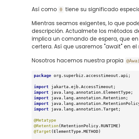
Así como
tiene su significado especi
0
Mientras seamos exigentes, lo que pod
descripción. Actualmete los métodos 
implica un comando de espera, que en es
certera. Así que usaremos "await" en e
Nosotros hacemos nuestra propia
@Awa
package
 org.superbiz.accesstimeout.api;

import
import
import
import
import
 java.lang.annotation.Target;

@Metatype
@Retention
@Target
(ElementType.METHOD)
