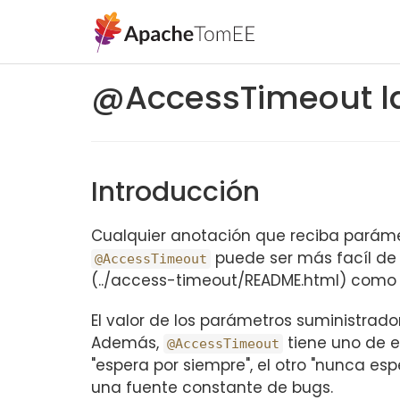
@AccessTimeout l
Introducción
Cualquier anotación que reciba parám
puede ser más facíl de
@AccessTimeout
(../access-timeout/README.html) como 
El valor de los parámetros suministrado
Además,
tiene uno de 
@AccessTimeout
"espera por siempre", el otro "nunca esp
una fuente constante de bugs.