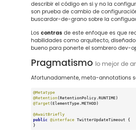
describir el código en si y no la confi
son prueba de cambio de configuración.
buscardor-de-grano sobre la configuaci
Los
contras
de este enfoque es que req
habilidades como arquitecto, diseñador
bueno para ponerte el sombrero dev-op
Pragmatismo
lo mejor de 
Afortunadamente, meta-annotations so
@Metatype
@Retention
@Target
(ElementType.METHOD)

@AwaitBriefly
public
@interface
 TwitterUpdateTimeout {

}