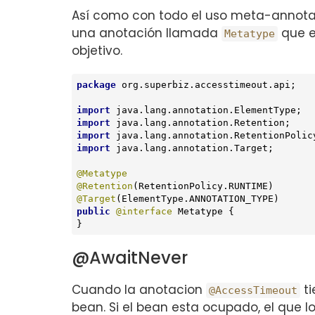
Así como con todo el uso meta-annotati
una anotación llamada
que e
Metatype
objetivo.
package
 org.superbiz.accesstimeout.api;

import
import
import
import
 java.lang.annotation.Target;

@Metatype
@Retention
@Target
public
@interface
 Metatype {

}
@AwaitNever
Cuando la anotacion
ti
@AccessTimeout
bean. Si el bean esta ocupado, el que 