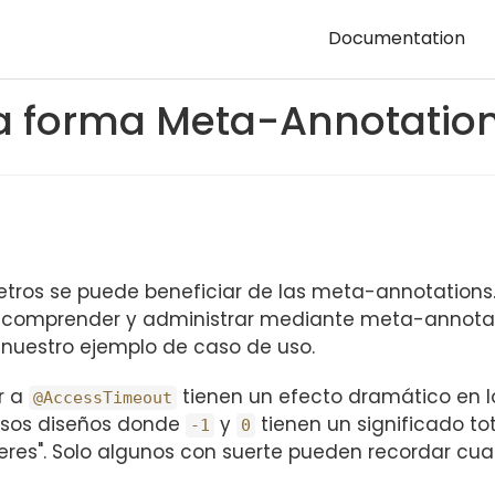
Documentation
a forma Meta-Annotatio
etros se puede beneficiar de las meta-annotation
 comprender y administrar mediante meta-annota
nuestro ejemplo de caso de uso.
r a
tienen un efecto dramático en l
@AccessTimeout
esos diseños donde
y
tienen un significado to
-1
0
eres". Solo algunos con suerte pueden recordar cual