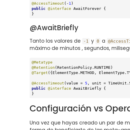
@AccessTimeout
(-
1
public
@interface
 AwaitForever {

}
@AwaitBriefly
Tanto los valores de
y
a
-1
0
@AccessT
máximo de minutos , segundos, miliseg
@Metatype
@Retention
@Target
({ElementType.METHOD, ElementType.TY
@AccessTimeout
(value = 
5
public
@interface
 AwaitBriefly {

}
Configuración vs Oper
Una vez que hayas creado un par de met