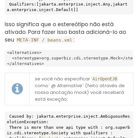
 Qualifiers:[jakarta.enterprise.inject.Any,jakart
a.enterprise.inject.Default]]
Isso significa que o estereótipo não está
ativado. Para fazer isso basta adicioná-lo ao
seu
:
META-INF / beans.xml
 <alternatives>

   <stereotype>org.superbiz.cdi.stereotype.Mock</stereo
 </alternatives>
se você não especificar
AirOpenEJB
como` @ Alternative` (feito através de
nossa anotação mock) você receberá
está exceção:
 Caused by: jakarta.enterprise.inject.AmbiguousRes
olutionException:

 There is more than one api type with : org.superb
iz.cdi.stereotype.Society with qualifiers :
