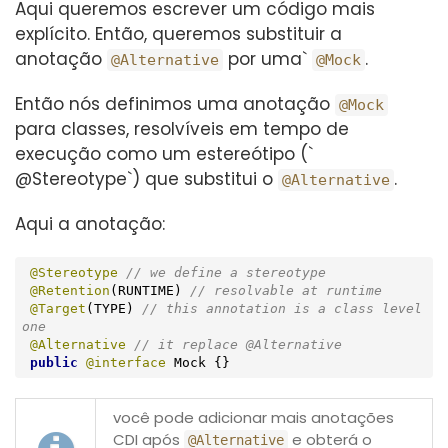
Aqui queremos escrever um código mais
explícito. Então, queremos substituir a
anotação
por uma`
.
@Alternative
@Mock
Então nós definimos uma anotação
@Mock
para classes, resolvíveis em tempo de
execução como um estereótipo (`
@Stereotype`) que substitui o
.
@Alternative
Aqui a anotação:
@Stereotype
// we define a stereotype
@Retention
(RUNTIME) 
// resolvable at runtime
@Target
(TYPE) 
// this annotation is a class level 
one
@Alternative
// it replace @Alternative
public
@interface
 Mock {}
você pode adicionar mais anotações
CDI após
e obterá o
@Alternative