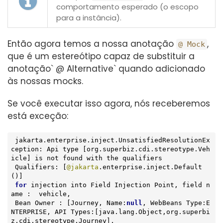
comportamento esperado (o escopo
para a instância).
Então agora temos a nossa anotação
,
@ Mock
que é um estereótipo capaz de substituir a
anotação` @ Alternative` quando adicionado
às nossas mocks.
Se você executar isso agora, nós receberemos
está exceção:
 jakarta.enterprise.inject.UnsatisfiedResolutionEx
ception: Api type [org.superbiz.cdi.stereotype.Veh
icle] is not found with the qualifiers

 Qualifiers: [
@jakarta
.enterprise.inject.Default
()]

for
 injection into Field Injection Point, field n
ame :  vehicle,

 Bean Owner : [Journey, Name:
null
, WebBeans Type:E
NTERPRISE, API Types:[java.lang.Object,org.superbi
z.cdi.stereotype.Journey],
