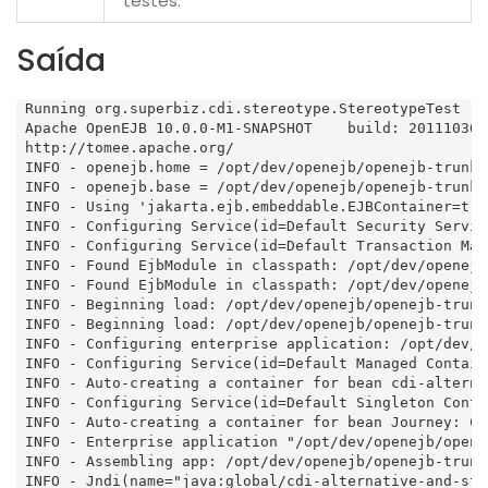
testes.
Saída
 Running org.superbiz.cdi.stereotype.StereotypeTest

 Apache OpenEJB 10.0.0-M1-SNAPSHOT    build: 20111030-0
 http://tomee.apache.org/

 INFO - openejb.home = /opt/dev/openejb/openejb-trunk/
 INFO - openejb.base = /opt/dev/openejb/openejb-trunk/
 INFO - Using 'jakarta.ejb.embeddable.EJBContainer=true
 INFO - Configuring Service(id=Default Security Servic
 INFO - Configuring Service(id=Default Transaction Man
 INFO - Found EjbModule in classpath: /opt/dev/openejb
 INFO - Found EjbModule in classpath: /opt/dev/openejb
 INFO - Beginning load: /opt/dev/openejb/openejb-trunk
 INFO - Beginning load: /opt/dev/openejb/openejb-trunk
 INFO - Configuring enterprise application: /opt/dev/o
 INFO - Configuring Service(id=Default Managed Contain
 INFO - Auto-creating a container for bean cdi-alterna
 INFO - Configuring Service(id=Default Singleton Conta
 INFO - Auto-creating a container for bean Journey: Co
 INFO - Enterprise application "/opt/dev/openejb/opene
 INFO - Assembling app: /opt/dev/openejb/openejb-trunk
 INFO - Jndi(name="java:global/cdi-alternative-and-ste