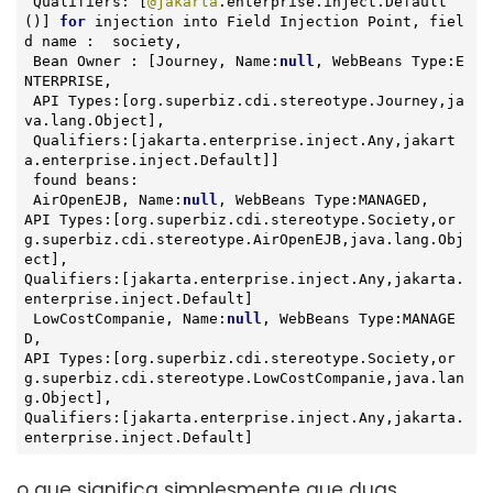
 Qualifiers: [
@jakarta
.enterprise.inject.Default
()] 
for
 injection into Field Injection Point, fiel
d name :  society,

 Bean Owner : [Journey, Name:
null
, WebBeans Type:E
NTERPRISE,

 API Types:[org.superbiz.cdi.stereotype.Journey,ja
va.lang.Object],

 Qualifiers:[jakarta.enterprise.inject.Any,jakart
a.enterprise.inject.Default]]

 found beans:

 AirOpenEJB, Name:
null
, WebBeans Type:MANAGED,

API Types:[org.superbiz.cdi.stereotype.Society,or
g.superbiz.cdi.stereotype.AirOpenEJB,java.lang.Obj
ect],

Qualifiers:[jakarta.enterprise.inject.Any,jakarta.
enterprise.inject.Default]

 LowCostCompanie, Name:
null
, WebBeans Type:MANAGE
D,

API Types:[org.superbiz.cdi.stereotype.Society,or
g.superbiz.cdi.stereotype.LowCostCompanie,java.lan
g.Object],

Qualifiers:[jakarta.enterprise.inject.Any,jakarta.
enterprise.inject.Default]
o que significa simplesmente que duas