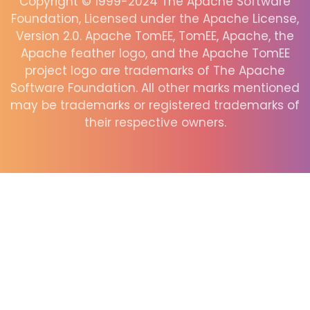
Copyright © 1999-2024 The Apache Software
Foundation, Licensed under the Apache License,
Version 2.0. Apache TomEE, TomEE, Apache, the
Apache feather logo, and the Apache TomEE
project logo are trademarks of The Apache
Software Foundation. All other marks mentioned
may be trademarks or registered trademarks of
their respective owners.