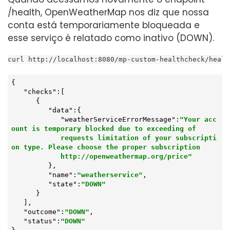
/health, OpenWeatherMap nos diz que nossa
conta está temporariamente bloqueada e
esse serviço é relatado como inativo (DOWN).
curl http://localhost:8080/mp-custom-healthcheck/healt
{

"checks"
:[

      {

"data"
:{

"weatherServiceErrorMessage"
:
"Your acc
ount is temporary blocked due to exceeding of

            requests limitation of your subscripti
on type. Please choose the proper subscription

            http://openweathermap.org/price"
         },

"name"
:
"weatherservice"
,

"state"
:
"DOWN"
      }

   ],

"outcome"
:
"DOWN"
,

"status"
:
"DOWN"