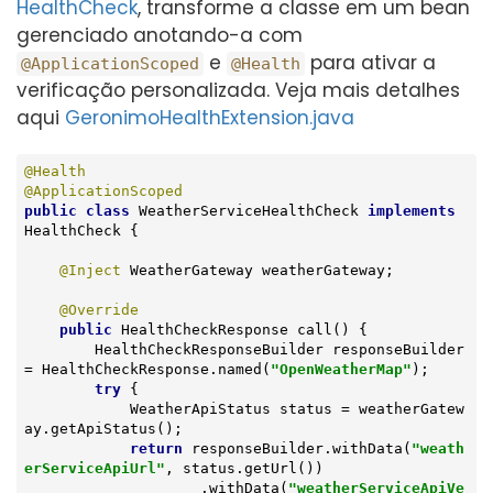
HealthCheck
, transforme a classe em um bean
gerenciado anotando-a com
e
para ativar a
@ApplicationScoped
@Health
verificação personalizada. Veja mais detalhes
aqui
GeronimoHealthExtension.java
@Health
@ApplicationScoped
public
class
WeatherServiceHealthCheck
implements
HealthCheck
{

@Inject
 WeatherGateway weatherGateway;

@Override
public
 HealthCheckResponse 
call
()
{

        HealthCheckResponseBuilder responseBuilder 
= HealthCheckResponse.named(
"OpenWeatherMap"
);

try
 {

            WeatherApiStatus status = weatherGatew
ay.getApiStatus();

return
 responseBuilder.withData(
"weath
erServiceApiUrl"
, status.getUrl())

                    .withData(
"weatherServiceApiVe