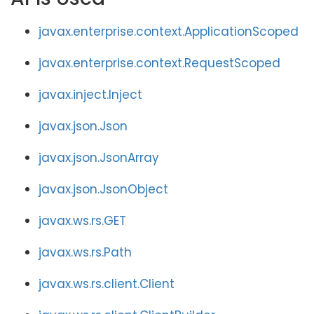
javax.enterprise.context.ApplicationScoped
javax.enterprise.context.RequestScoped
javax.inject.Inject
javax.json.Json
javax.json.JsonArray
javax.json.JsonObject
javax.ws.rs.GET
javax.ws.rs.Path
javax.ws.rs.client.Client