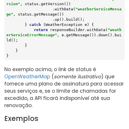
rsion"
, status.getVersion())

                    .withData(
"weatherServiceMessa
ge"
, status.getMessage())

                    .up().build();

        } 
catch
 (WeatherException e) {

return
 responseBuilder.withData(
"weath
erServiceErrorMessage"
, e.getMessage()).down().bui
ld();

        }

    }

}
No exemplo acima, o link de status é
OpenWeatherMap
(
somente ilustrativo
) que
fornece uma plano de assinatura para acessar
seus serviços e, se o limite de chamadas for
excedido, a API ficará indisponível até sua
renovação.
Exemplos