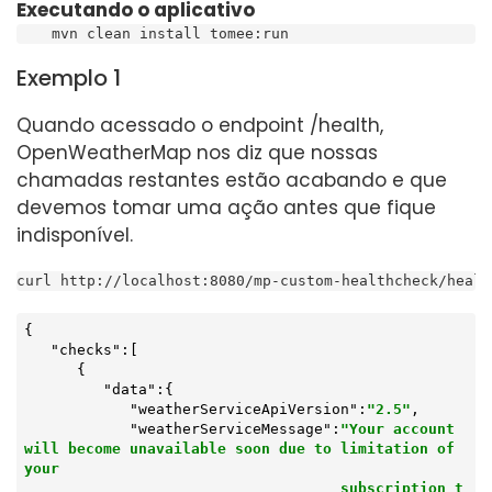
Executando o aplicativo
    mvn clean install tomee:run
Exemplo 1
Quando acessado o endpoint /health,
OpenWeatherMap nos diz que nossas
chamadas restantes estão acabando e que
devemos tomar uma ação antes que fique
indisponível.
curl http://localhost:8080/mp-custom-healthcheck/healt
{

"checks"
:[

      {

"data"
:{

"weatherServiceApiVersion"
:
"2.5"
,

"weatherServiceMessage"
:
"Your account 
will become unavailable soon due to limitation of 
your

                                    subscription t