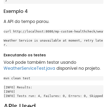
}
Exemplo 4
A API do tempo parou.
curl http://localhost:8080/mp-custom-healthcheck/weath
Weather Service is unavailable at moment, retry late
r.
Executando os testes
Você pode também testar usando
WeatherServiceTest.java
disponível no projeto.
mvn clean test
[INFO] Results:

[INFO]

[INFO] Tests run: 4, Failures: 0, Errors: 0, Skipped:
APIs Used